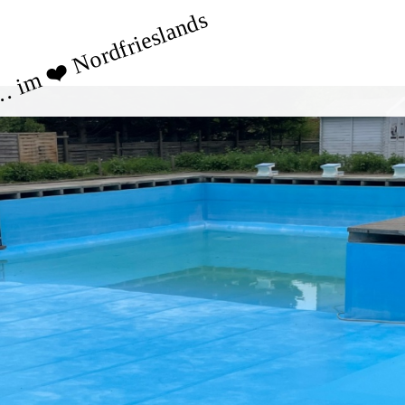
 im ❤️ Nordfrieslands