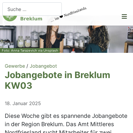
Suchen
… im ❤️ Nordfrieslands
Foto: Anna Tarazevich via Unsplash
Gewerbe
/
Jobangebot
Jobangebote in Breklum
KW03
18. Januar 2025
Diese Woche gibt es spannende Jobangebote
in der Region Breklum. Das Amt Mittleres
Nordfriesland sucht Mitarbeiter für zwei