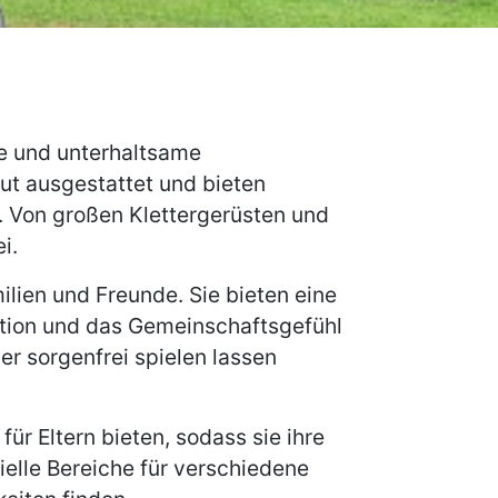
ere und unterhaltsame
ut ausgestattet und bieten
. Von großen Klettergerüsten und
i.
ilien und Freunde. Sie bieten eine
aktion und das Gemeinschaftsgefühl
der sorgenfrei spielen lassen
ür Eltern bieten, sodass sie ihre
ielle Bereiche für verschiedene