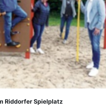
 Riddorfer Spielplatz