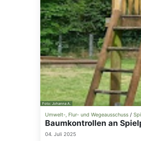
Foto: Johanna A.
Umwelt-, Flur- und Wegeausschuss
/
Spi
Baumkontrollen an Spielp
04. Juli 2025