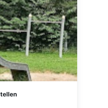
tellen