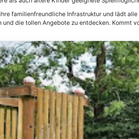
re als auch ältere Kinder geeignete Spielmöglichk
hre familienfreundliche Infrastruktur und lädt alle
en und die tollen Angebote zu entdecken. Kommt vo