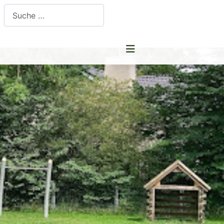
Suchen