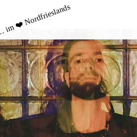
 im ❤️ Nordfrieslands