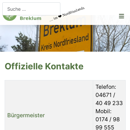
Suchen
… im ❤️ Nordfrieslands
Offizielle Kontakte
Name
Details
Telefon:
04671 /
40 49 233
Mobil:
Bürgermeister
0174 / 98
99 555