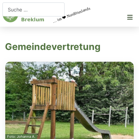
Suchen
… im ❤️ Nordfrieslands
Gemeindevertretung
Foto: Johanna A.